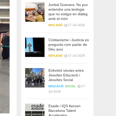
Junkal Guevara: No puc
entendre una teologia
que no estigui en diàleg
amb el món
17-Jul-2026
REFLEXIÓ
Cristianisme i Justícia es
pregunta com parlar de
Déu avui
17-Jul-2026
REFLEXIÓ
Enfortint vincles entre
Jesuïtes Educació i
Jesuïtes Social
17-
EDUCACIÓ
SOCIAL
Jul-2026
Esade i IQS llancen
Barcelona Talent
Accelerator