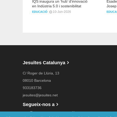
IQS inaugura un ‘hub’ d’innovació
Esade 
en Indústria 5.0 i sostenibilitat
Josep 
10-Jun-2026
EDUCACIÓ
EDUCA
Jesuïtes Catalunya
C/ Roger de Llúria, 13
08010 Barcelona
933183736
jesuites@jesuites.net
Segueix-nos a