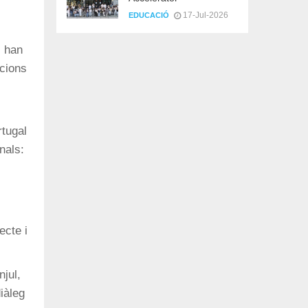
17-Jul-2026
EDUCACIÓ
i han
acions
rtugal
nals:
ecte i
jul,
iàleg