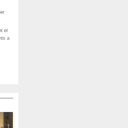
der
t el
nts a