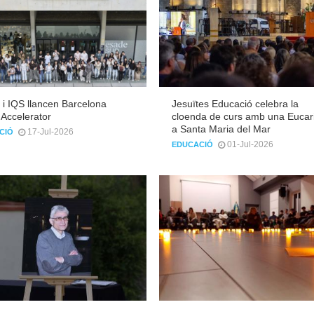
i IQS llancen Barcelona
Jesuïtes Educació celebra la
 Accelerator
cloenda de curs amb una Eucari
a Santa Maria del Mar
17-Jul-2026
CIÓ
01-Jul-2026
EDUCACIÓ