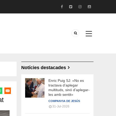
Notícies destacades
Enric Puig SJ: «No es
tractava d’aplegar
multituds, sinó d’aplegar-
les amb sentit»
at
COMPANYIA DE JESÚS
31-Jul-2026