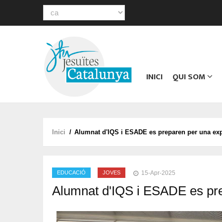
Select
your
Main
language
navigation
INICI
QUI SOM
Inici
/
Alumnat d'IQS i ESADE es preparen per una expe
Fil
d'ariadna
EDUCACIÓ
JOVES
15-Apr-2025
Alumnat d'IQS i ESADE es pre