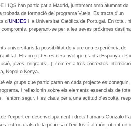
ADE i IQS han participat a Madrid, juntament amb alumnat de
la trobada de formació del programa Vuela. Es tracta d’un
ts d’
UNIJES
i la Universitat Catòlica de Portugal. En total, h
 i compromís, preparant-se per a les seves pròximes destin
nts universitaris la possibilitat de viure una experiència de
rabilitat. Els projectes es desenvolupen tant a Espanya i Po
sió, joves, migrants...), com en altres contextos internacio
la, Nepal o Kenya.
uè els grups que participaran en cada projecte es coneguin,
programa, i reflexionin sobre els elements essencials de tota
, l’entorn segur, i les claus per a una actitud d’escolta, resp
 de l’expert en desenvolupament i drets humans Gonzalo Fan
es estructurals de la pobresa i l’exclusió al món, obrint un d