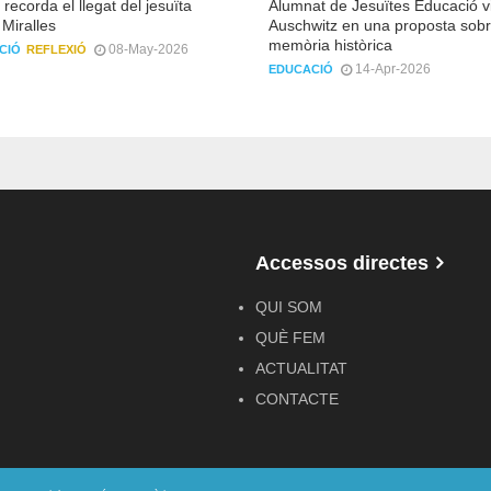
recorda el llegat del jesuïta
Alumnat de Jesuïtes Educació vi
Miralles
Auschwitz en una proposta sobr
memòria històrica
08-May-2026
CIÓ
REFLEXIÓ
14-Apr-2026
EDUCACIÓ
Accessos directes
QUI SOM
QUÈ FEM
ACTUALITAT
CONTACTE