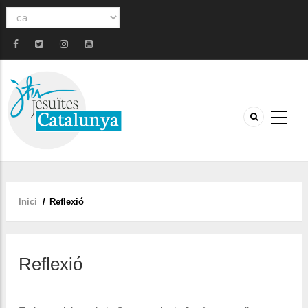
Select
your
language
Inici
/
Reflexió
Fil
d'ariadna
Reflexió