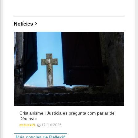
Notícies
D
t
R
Cristianisme i Justícia es pregunta com parlar de
Déu avui
17-Jul-2026
REFLEXIÓ
Més notícies de Reflexió