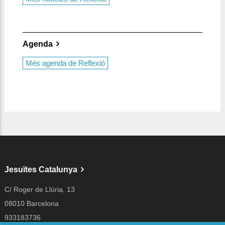
Agenda
Més agenda de Reflexió
Jesuïtes Catalunya
C/ Roger de Llúria, 13
08010 Barcelona
933183736