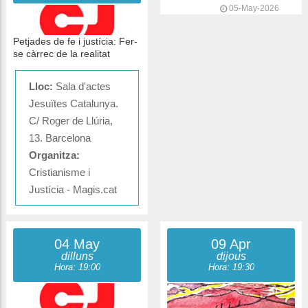
05-May-2026
Petjades de fe i justícia: Fer-
se càrrec de la realitat
Lloc:
Sala d'actes
Jesuïtes Catalunya.
C/ Roger de Llúria,
13. Barcelona
Organitza:
Cristianisme i
Justícia - Magis.cat
04 May
09 Apr
dilluns
dijous
Hora: 19:00
Hora: 19:30