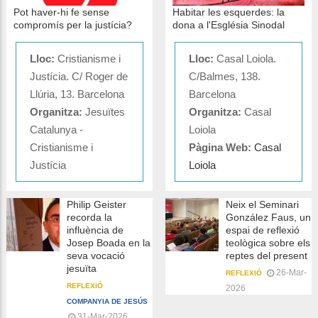
Pot haver-hi fe sense
Habitar les esquerdes: la
compromís per la justícia?
dona a l'Església Sinodal
Lloc:
Cristianisme i
Lloc:
Casal Loiola.
Justícia. C/ Roger de
C/Balmes, 138.
Llúria, 13. Barcelona
Barcelona
Organitza:
Jesuïtes
Organitza:
Casal
Catalunya -
Loiola
Cristianisme i
Pàgina Web:
Casal
Justícia
Loiola
Philip Geister
Neix el Seminari
recorda la
González Faus, un
influència de
espai de reflexió
Josep Boada en la
teològica sobre els
seva vocació
reptes del present
jesuïta
26-Mar-
REFLEXIÓ
REFLEXIÓ
2026
COMPANYIA DE JESÚS
31-Mar-2026