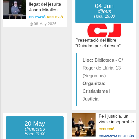
llegat del jesuïta
04 Jun
Josep Miralles
dijous
Hora: 19:00
EDUCACIÓ
REFLEXIÓ
08-May-2026
Presentació del llibre:
"Guiadas por el deseo"
Lloc:
Biblioteca - C/
Roger de Llúria, 13
(Segon pis)
Organitza:
Cristianisme i
Justícia
Fe i justícia, un
vincle inseparable
20 May
dimecres
REFLEXIÓ
Hora: 21:00
COMPANYIA DE JESÚS