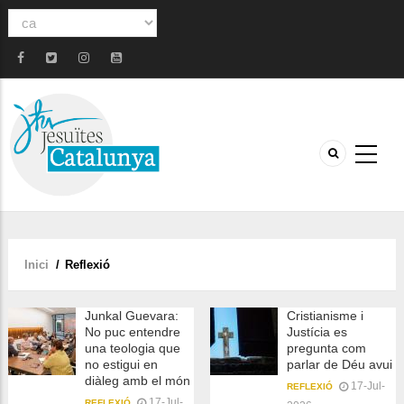
Select
your
language
Inici
/
Reflexió
Fil
d'ariadna
Junkal Guevara:
Cristianisme i
No puc entendre
Justícia es
una teologia que
pregunta com
no estigui en
parlar de Déu avui
diàleg amb el món
17-Jul-
REFLEXIÓ
17-Jul-
REFLEXIÓ