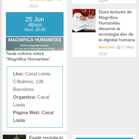
2026
2026
Dues lectures de
Magnifica
25 Jun
Humanitas:
dijous
discernir la
Hora: 20:00
tecnologia des de
la dignitat humana
27-May-
REFLEXIÓ
Taula rodona sobre
2026
"Magnifica Humanitas"
Lloc:
Casal Loiola.
C/Balmes, 138.
Barcelona
Organitza:
Casal
Loiola
Pàgina Web:
Casal
Loiola
Esade recorda el