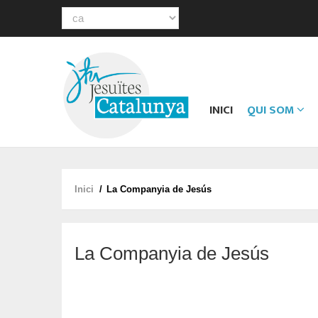
Select
your
Main
language
navigation
INICI
QUI SOM
Inici
/
La Companyia de Jesús
Fil
d'ariadna
La Companyia de Jesús