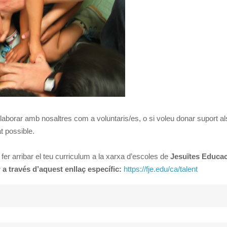
l·laborar amb nosaltres com a voluntaris/es, o si voleu donar suport 
t possible.
i fer arribar el teu curriculum a la xarxa d’escoles de
Jesuïtes Educa
 a través d’aquest enllaç específic:
https://fje.edu/ca/talent