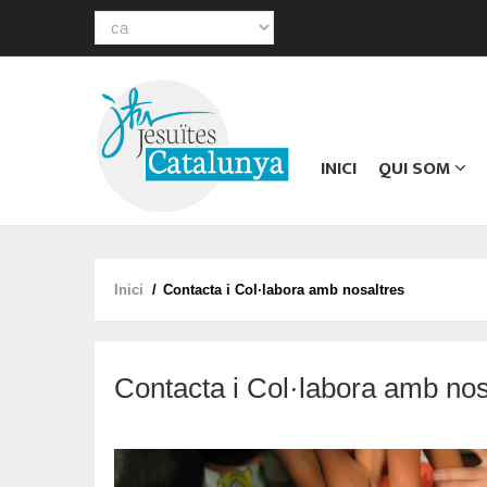
Select
your
Main
language
navigation
INICI
QUI SOM
Inici
/
Contacta i Col·labora amb nosaltres
Fil
d'ariadna
Contacta i Col·labora amb nos