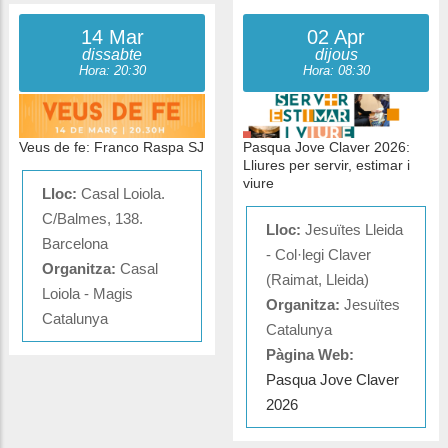
14 Mar
02 Apr
dissabte
dijous
Hora: 20:30
Hora: 08:30
Veus de fe: Franco Raspa SJ
Pasqua Jove Claver 2026:
Lliures per servir, estimar i
viure
Lloc:
Casal Loiola.
C/Balmes, 138.
Lloc:
Jesuïtes Lleida
Barcelona
- Col·legi Claver
Organitza:
Casal
(Raimat, Lleida)
Loiola - Magis
Organitza:
Jesuïtes
Catalunya
Catalunya
Pàgina Web:
Pasqua Jove Claver
2026