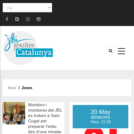
Select
your
language
Inici
/
Joves
Fil
d'ariadna
Monitors i
monitores del JEL
20 May
es troben a Sant
dimecres
Cugat per
Hora: 21:00
preparar l’estiu
des d’una mirada