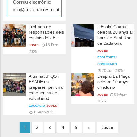
Correu electrònic:
info@covamanresa.cat
Trobada de
L'Esplai Chanut
responsables dels
celebra 20 anys al
esplais del JEL
barri de Sant Roc
de Badalona
16-Dec-
JOVES
JOVES
2025
ESGLÉSIES I
COMUNITATS
20-Jun-2025
Alumnat d'IQS i
L’esplai La Plaça
ESADE es
celebra 10 anys
preparen per una
d’inclusió
experiència de
09-Apr-
JOVES
voluntariat
2025
EDUCACIÓ
JOVES
15-Apr-2025
Pàgina
1
Page
2
Page
3
Page
4
Page
5
Pàgina
››
Última
Last »
Paginació
actual
següent
pàgina