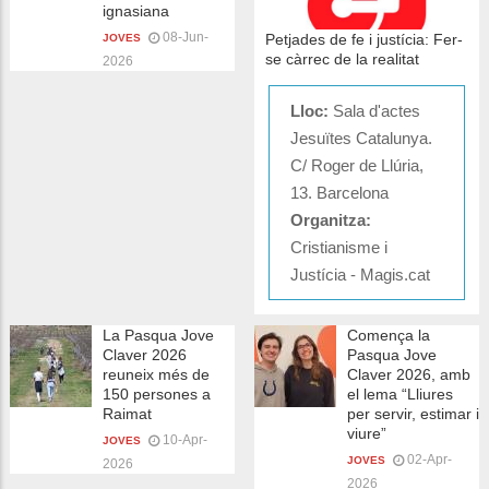
ignasiana
08-Jun-
Petjades de fe i justícia: Fer-
JOVES
se càrrec de la realitat
2026
Lloc:
Sala d'actes
Jesuïtes Catalunya.
C/ Roger de Llúria,
13. Barcelona
Organitza:
Cristianisme i
Justícia - Magis.cat
La Pasqua Jove
Comença la
Claver 2026
Pasqua Jove
reuneix més de
Claver 2026, amb
150 persones a
el lema “Lliures
Raimat
per servir, estimar i
viure”
10-Apr-
JOVES
02-Apr-
JOVES
2026
2026