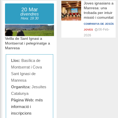
Joves ignasians a
Manresa: una
20 Mar
trobada per intuir
divendres
missió i comunitat
Hora: 19:30
COMPANYIA DE JESÚS
06-Feb-
JOVES
2026
Vetlla de Sant Ignasi a
Montserrat i pelegrinatge a
Manresa
Lloc:
Basílica de
Montserrat i Cova
Sant Ignasi de
Manresa
Organitza:
Jesuïtes
Catalunya
Pàgina Web:
més
informació i
inscripcions