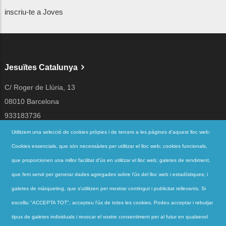
inscriu-te a Joves
Jesuïtes Catalunya
C/ Roger de Llúria, 13
08010 Barcelona
933183736
jesuites@jesuites.net
Utilitzem una selecció de cookies pròpies i de tercers a les pàgines d'aquest lloc web:
Cookies essencials, que són necessàries per utilitzar el lloc web; cookies funcionals,
Segueix-nos a
que proporcionen una millor facilitat d'ús en utilitzar el lloc web; galetes de rendiment,
que fem servir per generar dades agregades sobre l'ús del lloc web i estadístiques; i
galetes de màrqueting, que s'utilitzen per mostrar contingut i publicitat rellevants. Si
Accessos directes
escolliu "ACCEPTA TOT", accepteu l'ús de totes les cookies. Podeu acceptar i rebutjar
QUI SOM
tipus de galetes individuals i revocar el vostre consentiment per al futur en qualsevol