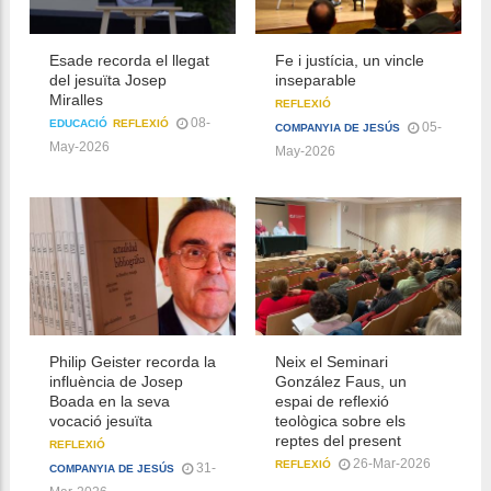
Esade recorda el llegat
Fe i justícia, un vincle
del jesuïta Josep
inseparable
Miralles
REFLEXIÓ
08-
EDUCACIÓ
REFLEXIÓ
05-
COMPANYIA DE JESÚS
May-2026
May-2026
Philip Geister recorda la
Neix el Seminari
influència de Josep
González Faus, un
Boada en la seva
espai de reflexió
vocació jesuïta
teològica sobre els
reptes del present
REFLEXIÓ
26-Mar-2026
REFLEXIÓ
31-
COMPANYIA DE JESÚS