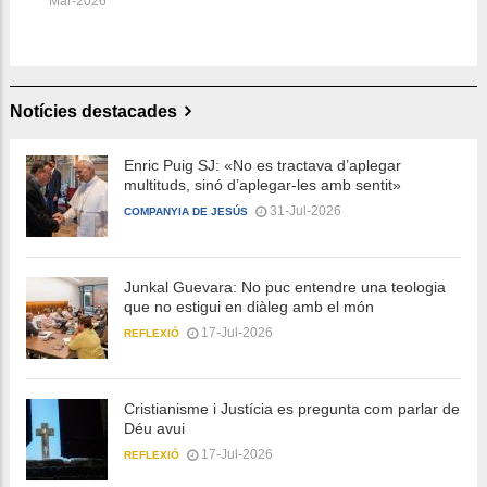
Mar-2026
Notícies destacades
Enric Puig SJ: «No es tractava d’aplegar
multituds, sinó d’aplegar-les amb sentit»
31-Jul-2026
COMPANYIA DE JESÚS
Junkal Guevara: No puc entendre una teologia
que no estigui en diàleg amb el món
17-Jul-2026
REFLEXIÓ
Cristianisme i Justícia es pregunta com parlar de
Déu avui
17-Jul-2026
REFLEXIÓ