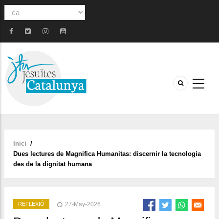
Select
your
language
Inici
/
Fil
Dues lectures de Magnifica Humanitas: discernir la tecnologia
d'ariadna
des de la dignitat humana
REFLEXIÓ
27-May-2026