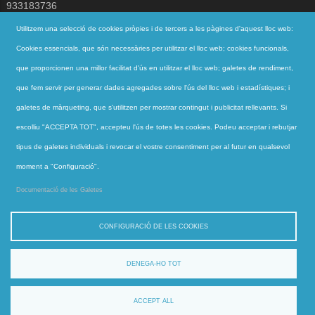
933183736
jesuites@jesuites.net
Utilitzem una selecció de cookies pròpies i de tercers a les pàgines d'aquest lloc web:
Cookies essencials, que són necessàries per utilitzar el lloc web; cookies funcionals,
Segueix-nos a
que proporcionen una millor facilitat d'ús en utilitzar el lloc web; galetes de rendiment,
que fem servir per generar dades agregades sobre l'ús del lloc web i estadístiques; i
galetes de màrqueting, que s'utilitzen per mostrar contingut i publicitat rellevants. Si
Accessos directes
escolliu "ACCEPTA TOT", accepteu l'ús de totes les cookies. Podeu acceptar i rebutjar
QUI SOM
tipus de galetes individuals i revocar el vostre consentiment per al futur en qualsevol
QUÈ FEM
moment a "Configuració".
ACTUALITAT
Documentació de les Galetes
CONTACTE
CONFIGURACIÓ DE LES COOKIES
DENEGA-HO TOT
jesuites.net © |
Avís Legal
·
Política de privacitat
·
Contacte
ACCEPT ALL