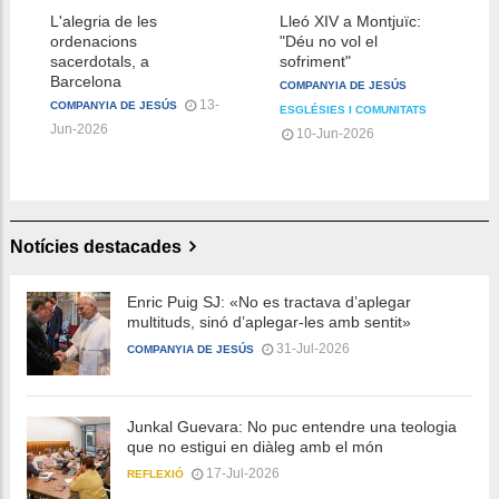
L'alegria de les
Lleó XIV a Montjuïc:
ordenacions
"Déu no vol el
sacerdotals, a
sofriment"
Barcelona
COMPANYIA DE JESÚS
13-
COMPANYIA DE JESÚS
ESGLÉSIES I COMUNITATS
Jun-2026
10-Jun-2026
Notícies destacades
Enric Puig SJ: «No es tractava d’aplegar
multituds, sinó d’aplegar-les amb sentit»
31-Jul-2026
COMPANYIA DE JESÚS
Junkal Guevara: No puc entendre una teologia
que no estigui en diàleg amb el món
17-Jul-2026
REFLEXIÓ