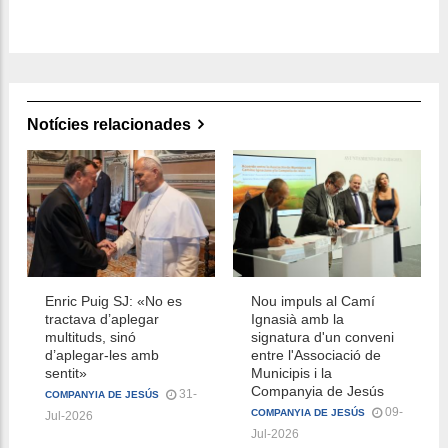
Notícies relacionades
Enric Puig SJ: «No es
Nou impuls al Camí
tractava d’aplegar
Ignasià amb la
multituds, sinó
signatura d'un conveni
d’aplegar-les amb
entre l'Associació de
sentit»
Municipis i la
Companyia de Jesús
31-
COMPANYIA DE JESÚS
09-
COMPANYIA DE JESÚS
Jul-2026
Jul-2026