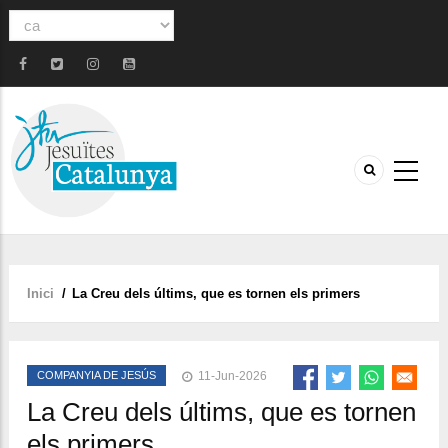
Select
your
language
Inici
/
La Creu dels últims, que es tornen els primers
Fil
d'ariadna
COMPANYIA DE JESÚS
11-Jun-2026
La Creu dels últims, que es tornen
els primers