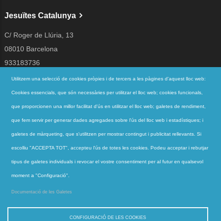
Jesuïtes Catalunya
C/ Roger de Llúria, 13
08010 Barcelona
933183736
jesuites@jesuites.net
Utilitzem una selecció de cookies pròpies i de tercers a les pàgines d'aquest lloc web:
Cookies essencials, que són necessàries per utilitzar el lloc web; cookies funcionals,
Segueix-nos a
que proporcionen una millor facilitat d'ús en utilitzar el lloc web; galetes de rendiment,
que fem servir per generar dades agregades sobre l'ús del lloc web i estadístiques; i
galetes de màrqueting, que s'utilitzen per mostrar contingut i publicitat rellevants. Si
Accessos directes
escolliu "ACCEPTA TOT", accepteu l'ús de totes les cookies. Podeu acceptar i rebutjar
QUI SOM
tipus de galetes individuals i revocar el vostre consentiment per al futur en qualsevol
QUÈ FEM
moment a "Configuració".
ACTUALITAT
Documentació de les Galetes
CONTACTE
CONFIGURACIÓ DE LES COOKIES