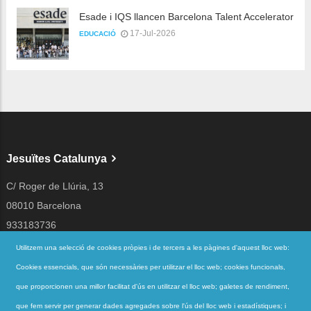
Esade i IQS llancen Barcelona Talent Accelerator
17-Jul-2026
EDUCACIÓ
Jesuïtes Catalunya
C/ Roger de Llúria, 13
08010 Barcelona
933183736
jesuites@jesuites.net
Utilitzem una selecció de cookies pròpies i de tercers a les pàgines d'aquest lloc web:
Cookies essencials, que són necessàries per utilitzar el lloc web; cookies funcionals,
Segueix-nos a
que proporcionen una millor facilitat d'ús en utilitzar el lloc web; galetes de rendiment,
que fem servir per generar dades agregades sobre l'ús del lloc web i estadístiques; i