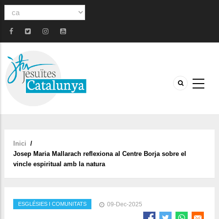
Select
your
language
Inici
/
Fil
Josep Maria Mallarach reflexiona al Centre Borja sobre el
d'ariadna
vincle espiritual amb la natura
ESGLÉSIES I COMUNITATS
09-Dec-2025