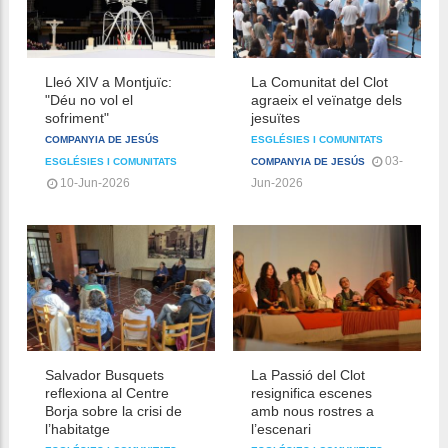
Lleó XIV a Montjuïc:
La Comunitat del Clot
"Déu no vol el
agraeix el veïnatge dels
sofriment"
jesuïtes
COMPANYIA DE JESÚS
ESGLÉSIES I COMUNITATS
03-
ESGLÉSIES I COMUNITATS
COMPANYIA DE JESÚS
10-Jun-2026
Jun-2026
Salvador Busquets
La Passió del Clot
reflexiona al Centre
resignifica escenes
Borja sobre la crisi de
amb nous rostres a
l’habitatge
l’escenari