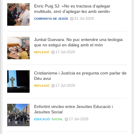
Enric Puig SJ: «No es tractava d’aplegar
multituds, sinó d’aplegar-les amb sentit»
31-Jul-2026
COMPANYIA DE JESÚS
Junkal Guevara: No puc entendre una teologia
que no estigui en diàleg amb el món
17-Jul-2026
REFLEXIÓ
Cristianisme i Justícia es pregunta com parlar de
Déu avui
17-Jul-2026
REFLEXIÓ
Enfortint vincles entre Jesuïtes Educació i
Jesuïtes Social
17-Jul-2026
EDUCACIÓ
SOCIAL