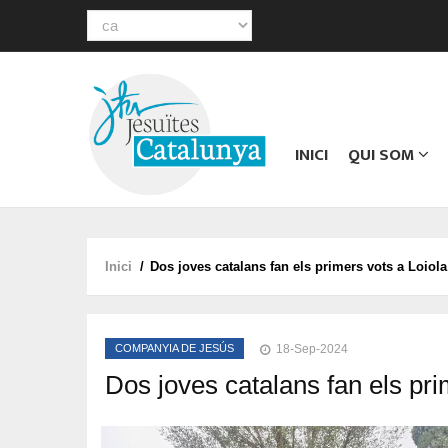
Select
your
Main
language
navigation
INICI
QUI SOM
Inici
/
Dos joves catalans fan els primers vots a Loiola
Fil
d'ariadna
COMPANYIA DE JESÚS
18-Sep-2024
Dos joves catalans fan els pri