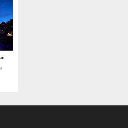
nen
26