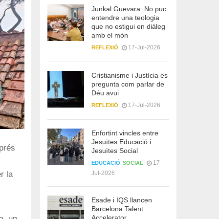
Junkal Guevara: No puc
entendre una teologia
que no estigui en diàleg
amb el món
17-Jul-2026
REFLEXIÓ
Cristianisme i Justícia es
pregunta com parlar de
Déu avui
17-Jul-2026
REFLEXIÓ
Enfortint vincles entre
Jesuïtes Educació i
prés
Jesuïtes Social
17-
EDUCACIÓ
SOCIAL
Jul-2026
r la
Esade i IQS llancen
Barcelona Talent
Accelerator
a, un