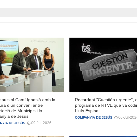
mpuls al Camí Ignasià amb la
Recordant "Cuestión urgente", e
ura d'un conveni entre
programa de RTVE que va codir
ciació de Municipis i la
Lluís Espinal
nyia de Jesús
06-Jul-202
COMPANYIA DE JESÚS
09-Jul-2026
NYIA DE JESÚS