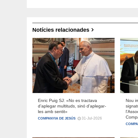
Notícies relacionades
Enric Puig SJ: «No es tractava
Nou i
d’aplegar multituds, sinó d’aplegar-
signat
les amb sentit»
l'Asso
Compa
31-Jul-2026
COMPANYIA DE JESÚS
COMPA