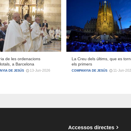
ria de les ordenacions
La Creu dels últims, que es tor
otals, a Barcelona
els primers
13-Jun-2026
11-Jun-20
NYIA DE JESÚS
COMPANYIA DE JESÚS
Accessos directes