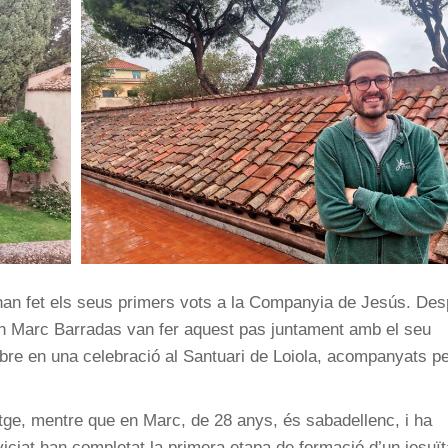
an fet els seus primers vots a la Companyia de Jesús. Des
en Marc Barradas van fer aquest pas juntament amb el seu
e en una celebració al Santuari de Loiola, acompanyats pe
tge, mentre que en Marc, de 28 anys, és sabadellenc, i ha
viciat han completat la primera etapa de formació d’un jesuït