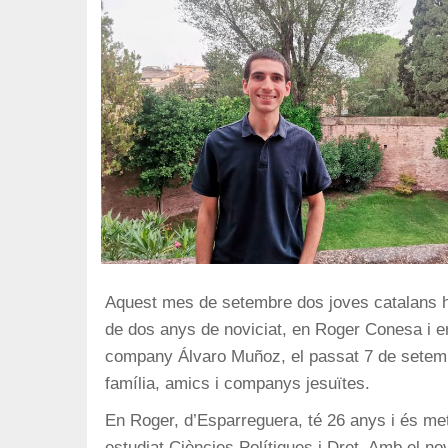
Aquest mes de setembre dos joves catalans h
de dos anys de noviciat, en Roger Conesa i 
company Álvaro Muñoz, el passat 7 de setembr
família, amics i companys jesuïtes.
En Roger, d’Esparreguera, té 26 anys i és me
estudiat Ciències Polítiques i Dret. Amb el no