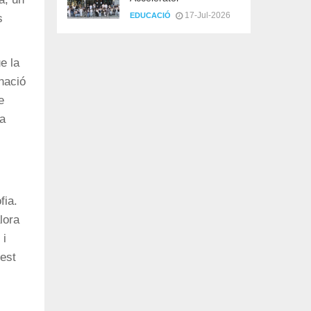
17-Jul-2026
EDUCACIÓ
s
e la
inació
e
la
fia.
lora
 i
uest