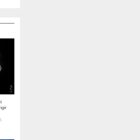
l
igir
6