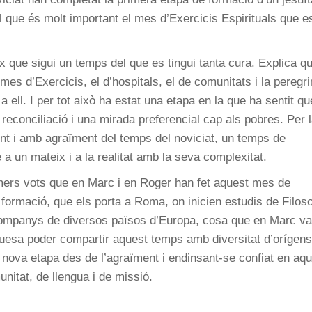
l que és molt important el mes d’Exercicis Espirituals que e
x que sigui un temps del que es tingui tanta cura. Explica qu
mes d’Exercicis, el d’hospitals, el de comunitats i la peregr
 ell. I per tot això ha estat una etapa en la que ha sentit qu
 reconciliació i una mirada preferencial cap als pobres. Per 
t i amb agraïment del temps del noviciat, un temps de
a un mateix i a la realitat amb la seva complexitat.
imers vots que en Marc i en Roger han fet aquest mes de
ormació, que els porta a Roma, on inicien estudis de Filoso
companys de diversos països d’Europa, cosa que en Marc va
uesa poder compartir aquest temps amb diversitat d’orígens
 nova etapa des de l’agraïment i endinsant-se confiat en aq
nitat, de llengua i de missió.