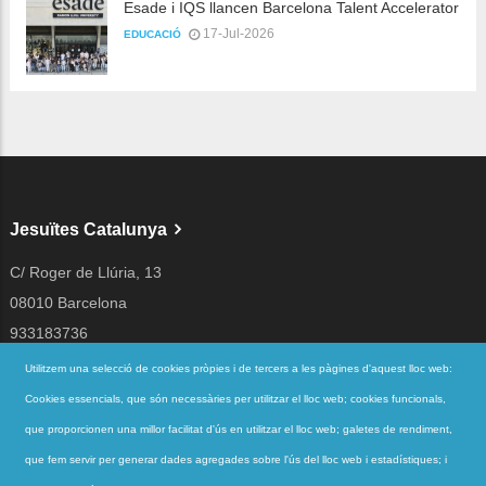
Esade i IQS llancen Barcelona Talent Accelerator
17-Jul-2026
EDUCACIÓ
Jesuïtes Catalunya
C/ Roger de Llúria, 13
08010 Barcelona
933183736
jesuites@jesuites.net
Utilitzem una selecció de cookies pròpies i de tercers a les pàgines d'aquest lloc web:
Cookies essencials, que són necessàries per utilitzar el lloc web; cookies funcionals,
Segueix-nos a
que proporcionen una millor facilitat d'ús en utilitzar el lloc web; galetes de rendiment,
que fem servir per generar dades agregades sobre l'ús del lloc web i estadístiques; i