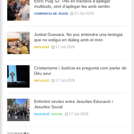
Enric Puig SJ: «No es tractava d’aplegar
multituds, sinó d’aplegar-les amb sentit»
31-Jul-2026
COMPANYIA DE JESÚS
Junkal Guevara: No puc entendre una teologia
que no estigui en diàleg amb el món
17-Jul-2026
REFLEXIÓ
Cristianisme i Justícia es pregunta com parlar de
Déu avui
17-Jul-2026
REFLEXIÓ
Enfortint vincles entre Jesuïtes Educació i
Jesuïtes Social
17-Jul-2026
EDUCACIÓ
SOCIAL