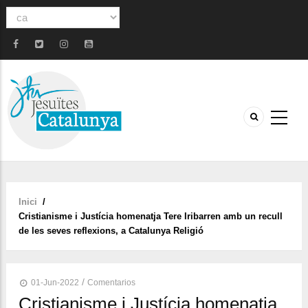
Select
your
language
Inici
/
Fil
Cristianisme i Justícia homenatja Tere Iribarren amb un recull
d'ariadna
de les seves reflexions, a Catalunya Religió
/
01-Jun-2022
Comentarios
Cristianisme i Justícia homenatja