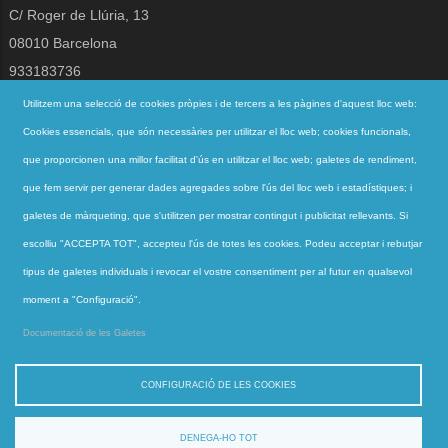
C/ Roger de Llúria, 13
08010 Barcelona
933183736
jesuites@jesuites.net
Utilitzem una selecció de cookies pròpies i de tercers a les pàgines d'aquest lloc web:
Cookies essencials, que són necessàries per utilitzar el lloc web; cookies funcionals,
Segueix-nos a
que proporcionen una millor facilitat d'ús en utilitzar el lloc web; galetes de rendiment,
que fem servir per generar dades agregades sobre l'ús del lloc web i estadístiques; i
galetes de màrqueting, que s'utilitzen per mostrar contingut i publicitat rellevants. Si
Accessos directes
escolliu "ACCEPTA TOT", accepteu l'ús de totes les cookies. Podeu acceptar i rebutjar
QUI SOM
tipus de galetes individuals i revocar el vostre consentiment per al futur en qualsevol
QUÈ FEM
moment a "Configuració".
ACTUALITAT
Documentació de les Galetes
CONTACTE
CONFIGURACIÓ DE LES COOKIES
DENEGA-HO TOT