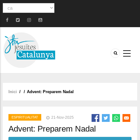
Select
your
language
Inici
/
/
Advent: Preparem Nadal
Fil
d'ariadna
ESPIRITUALITAT
21-Nov-2025
Advent: Preparem Nadal