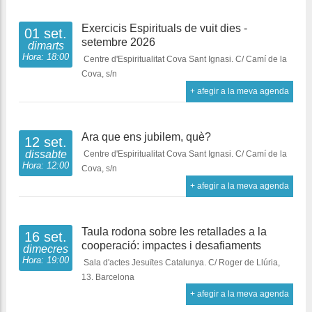
Exercicis Espirituals de vuit dies -
01 set.
setembre 2026
dimarts
Hora: 18:00
Centre d'Espiritualitat Cova Sant Ignasi. C/ Camí de la
Cova, s/n
+ afegir a la meva agenda
Ara que ens jubilem, què?
12 set.
dissabte
Centre d'Espiritualitat Cova Sant Ignasi. C/ Camí de la
Hora: 12:00
Cova, s/n
+ afegir a la meva agenda
Taula rodona sobre les retallades a la
16 set.
cooperació: impactes i desafiaments
dimecres
Hora: 19:00
Sala d'actes Jesuïtes Catalunya. C/ Roger de Llúria,
13. Barcelona
+ afegir a la meva agenda