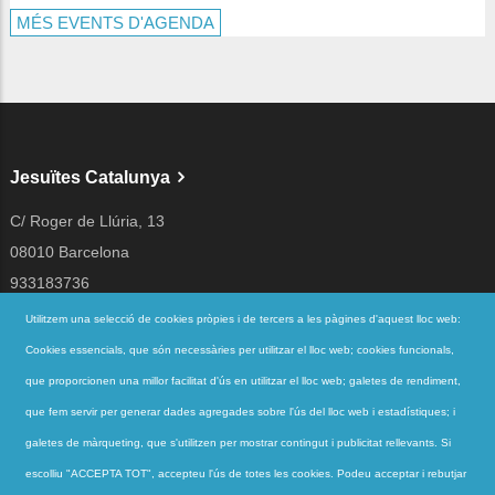
MÉS EVENTS D'AGENDA
Jesuïtes Catalunya
C/ Roger de Llúria, 13
08010 Barcelona
933183736
jesuites@jesuites.net
Utilitzem una selecció de cookies pròpies i de tercers a les pàgines d'aquest lloc web:
Cookies essencials, que són necessàries per utilitzar el lloc web; cookies funcionals,
Segueix-nos a
que proporcionen una millor facilitat d'ús en utilitzar el lloc web; galetes de rendiment,
que fem servir per generar dades agregades sobre l'ús del lloc web i estadístiques; i
galetes de màrqueting, que s'utilitzen per mostrar contingut i publicitat rellevants. Si
Accessos directes
escolliu "ACCEPTA TOT", accepteu l'ús de totes les cookies. Podeu acceptar i rebutjar