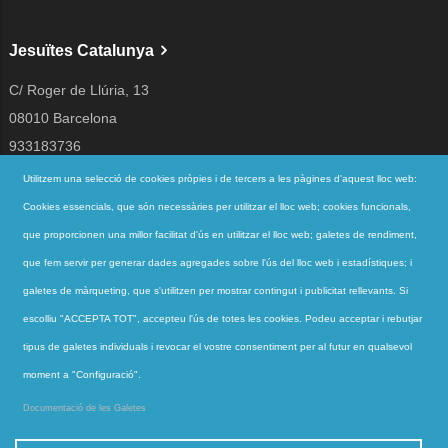
Jesuïtes Catalunya
C/ Roger de Llúria, 13
08010 Barcelona
933183736
jesuites@jesuites.net
Utilitzem una selecció de cookies pròpies i de tercers a les pàgines d'aquest lloc web:
Cookies essencials, que són necessàries per utilitzar el lloc web; cookies funcionals,
Segueix-nos a
que proporcionen una millor facilitat d'ús en utilitzar el lloc web; galetes de rendiment,
que fem servir per generar dades agregades sobre l'ús del lloc web i estadístiques; i
galetes de màrqueting, que s'utilitzen per mostrar contingut i publicitat rellevants. Si
Accessos directes
escolliu "ACCEPTA TOT", accepteu l'ús de totes les cookies. Podeu acceptar i rebutjar
QUI SOM
tipus de galetes individuals i revocar el vostre consentiment per al futur en qualsevol
QUÈ FEM
moment a "Configuració".
ACTUALITAT
Documentació de les Galetes
CONTACTE