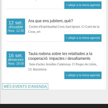
+ afegir a la meva agenda
Ara que ens jubilem, què?
12 set.
dissabte
Centre d'Espiritualitat Cova Sant Ignasi. C/ Camí de la
Hora: 12:00
Cova, s/n
+ afegir a la meva agenda
Taula rodona sobre les retallades a la
16 set.
cooperació: impactes i desafiaments
dimecres
Hora: 19:00
Sala d'actes Jesuïtes Catalunya. C/ Roger de Llúria,
13. Barcelona
+ afegir a la meva agenda
MÉS EVENTS D'AGENDA