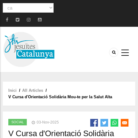
Select
your
language
Inici
/
All Articles
/
Fil
V Cursa d'Orientació Solidària Mou-te per la Salut Alta
d'ariadna
SOCIAL
03-Nov-2025
V Cursa d'Orientació Solidària