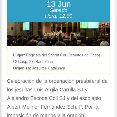
la
13 Jun
navegación
Sábado
Hora: 12:00
Lugar:
Església del Sagrat Cor (Jesuïtes de Casp).
C/ Casp, 27. Barcelona
Organiza:
Jesuïtes Catalunya
Celebración de la ordenación presbiteral de
los jesuitas Luis Argila Carulla SJ y
Alejandro Escoda Coll SJ y del escolapio
Albert Moliner Fernández Sch. P. Por la
imposición de manos y la oración