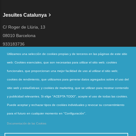
Jesuïtes Catalunya
C/ Roger de Llúria, 13
08010 Barcelona
933183736
jesuites@jesuites.net
Utilizamos una selección de cookies propias y de terceros en las páginas de este sitio
web: Cookies esenciales, que son necesarias para utilizar el sitio web; cookies
Siguenos en
funcionales, que proporcionan una mejor facilidad de uso al utilizar el sitio web;
cookies de rendimiento, que utilizamos para generar datos agregados sobre el uso del
sitio web y estadísticas; y cookies de marketing, que se utilizan para mostrar contenido
Accesos directos
y publicidad relevantes. Si elige "ACEPTA TODO", acepte el uso de todas las cookies.
QUIENES SOMOS
Puede aceptar y rechazar tipos de cookies individuales y revocar su consentimiento
QUÉ HACEMOS
para el futuro en cualquier momento en "Configuración".
ACTUALIDAD
Documentación de las Cookies
CONTACTO