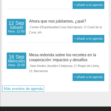
+ añadir a mi agenda
Ahora que nos jubilamos, ¿qué?
12 Sep
Sábado
Centre d'Espiritualitat Cova Sant Ignasi. C/ Camí de la
Hora: 12:00
Cova, s/n
+ añadir a mi agenda
Mesa redonda sobre los recortes en la
16 Sep
cooperación: impactos y desafíos
Miércoles
Hora: 19:00
Sala d'actes Jesuïtes Catalunya. C/ Roger de Llúria,
13. Barcelona
+ añadir a mi agenda
Más eventos de agenda